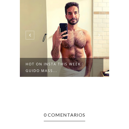
HOT ON INSTA THIS WEEK :
#TO
GUIDO MASS...
#COR
0 COMENTARIOS