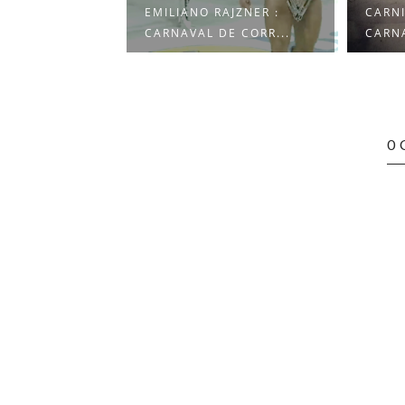
BOYS
EMILIANO RAJZNER :
CARNI
 2025 / LO...
CARNAVAL DE CORR...
CARNA
0