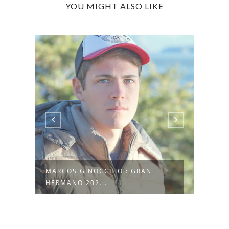
YOU MIGHT ALSO LIKE
AN
MARCOS GINOCCHIO : GRAN
GRAN
HERMANO 202...
BROT