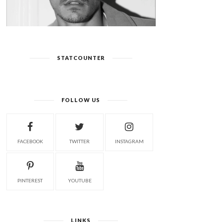
STATCOUNTER
FOLLOW US
FRANCO MARTINS &
BOYS FROM ROSARIO :
DARIEN THELLER / T...
DARIEN , FRANCO...
FACEBOOK
TWITTER
INSTAGRAM
PINTEREST
YOUTUBE
LINKS