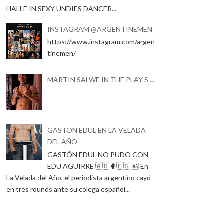
HALLE IN SEXY UNDIES DANCER...
INSTAGRAM @ARGENTINEMEN
https://www.instagram.com/argen
tinemen/
MARTIN SALWE IN THE PLAY S ...
GASTON EDUL EN LA VELADA
DEL AÑO
GASTÓN EDUL NO PUDO CON
EDU AGUIRRE 🇦🇷🥊🇪🇸 🆚 En
La Velada del Año, el periodista argentino cayó
en tres rounds ante su colega español...